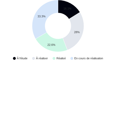
16.1%
33.3%
28%
22.6%
À l'étude
À réaliser
Réalisé
En cours de réalisation